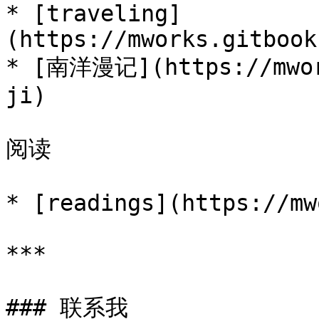
* [traveling]
(https://mworks.gitbook
* [南洋漫记](https://mwor
ji)

阅读

* [readings](https://mw
***

### 联系我
